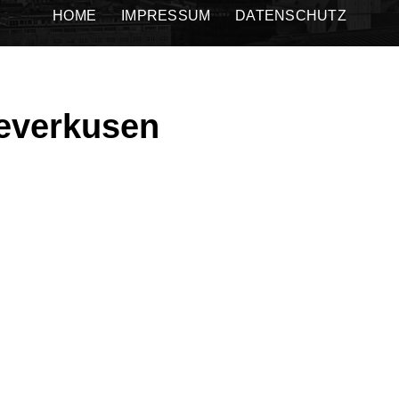
HOME
IMPRESSUM
DATENSCHUTZ
everkusen