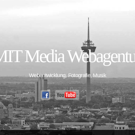
T Media Webagentu
Webentwicklung, Fotografie, Musik